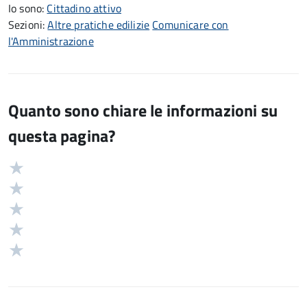
Io sono:
Cittadino attivo
Sezioni:
Altre pratiche edilizie
Comunicare con
l'Amministrazione
Quanto sono chiare le informazioni su
questa pagina?
Valuta
Valutazione
5
Valuta
stelle
4
Valuta
su
stelle
3
Valuta
5
su
stelle
2
Valuta
5
su
stelle
1
5
su
stelle
5
su