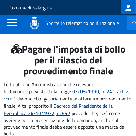
Log
Salta al contenuto principale
Skip to site navigation
Comune di Selargius
me
Sportello telematico polifunzionale
Pagare l'imposta di bollo
per il rilascio del
provvedimento finale
Le Pubbliche Amministrazioni che ricevono
le domande previste dalla
Legge 07/08/1990, n. 241, art. 2,
com.1
devono obbligatoriamente adottare un provvedimento
finale. A tal proposito il
Decreto del Presidente della
Repubblica 26/10/1972, n. 642
prevede che, così come
avviene per la presentazione della domanda, anche sul
provvedimento finale debba essere apposta una marca da
bollo.