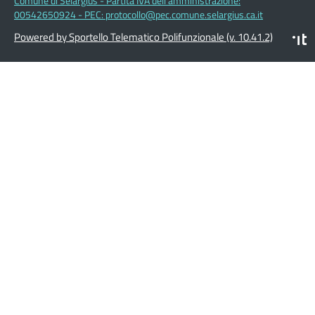
Comune di Selargius - Partita IVA dell'amministrazione:
00542650924 - PEC: protocollo@pec.comune.selargius.ca.it
Powered by Sportello Telematico Polifunzionale (v. 10.41.2)