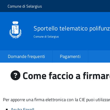
Salta al contenuto principale
Skip to site navigation
Comune di Selargius
Sportello telematico polifunz
Comune di Selargius
Domande frequenti
Pagamenti
Come faccio a firmar
Per apporre una firma elettronica con la CIE puoi utilizzar
Aruba Enroll