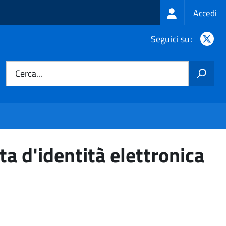
Login
Accedi
menu
X
Seguici su:
Cerca...
a d'identità elettronica