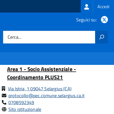
Login
Accedi
menu
X
Seguici su:
Cerca...
Area 1 - Socio Assistenziale -
Coordinamento PLUS21
Via Istria, 1 09047 Selargius (CA)
protocollo@pec.comune.selargius.ca.it
0708592349
Sito istituzionale