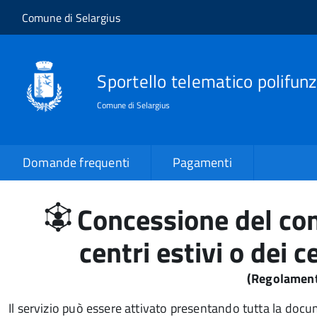
Salta al contenuto principale
Skip to site navigation
Comune di Selargius
Sportello telematico polifunz
Comune di Selargius
Domande frequenti
Pagamenti
Concessione del cont
centri estivi o dei 
(Regolamen
Il servizio può essere attivato presentando tutta la doc